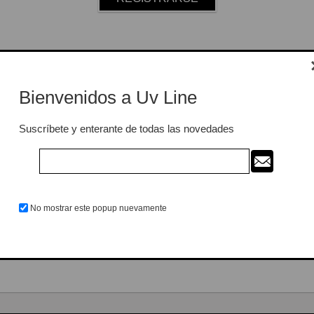
Ya estoy registrado
Bienvenidos a Uv Line
nico:
Suscríbete y enterante de todas las novedades
eña:
Recordarme
¿Olvidó su contraseña?
No mostrar este popup nuevamente