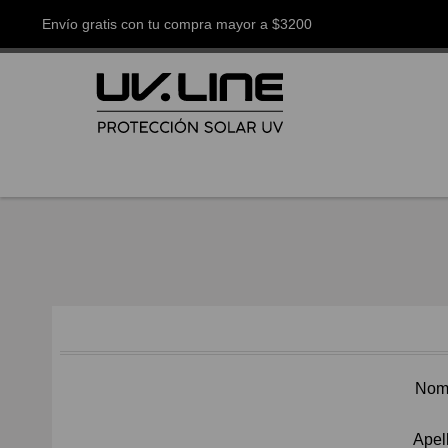
Envío gratis con tu compra mayor a $3200
Nom
Apel