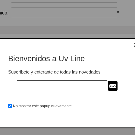
*
ico:
Opciones
ter:
Bienvenidos a Uv Line
Suscríbete y enterante de todas las novedades
Su contraseña
*
eña:
No mostrar este popup nuevamente
*
eña: