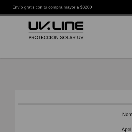
Envío gratis con tu compra mayor a $3200
Nom
Apel