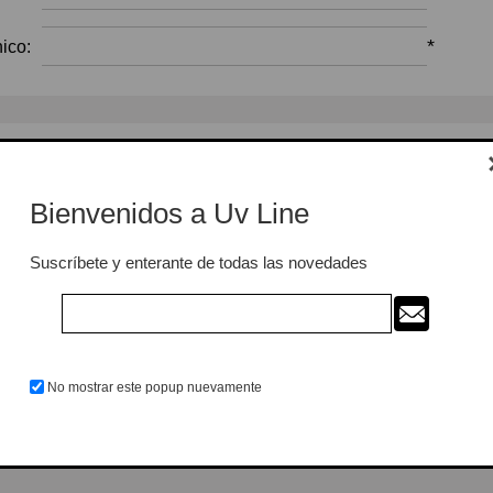
*
ico:
Opciones
ter:
Bienvenidos a Uv Line
Suscríbete y enterante de todas las novedades
Su contraseña
*
eña:
No mostrar este popup nuevamente
*
eña: