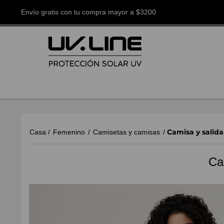
Envío gratis con tu compra mayor a $3200
Camisa y salid
Casa
/
Femenino
/
Camisetas y camisas
/
Ca