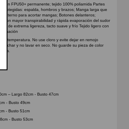
cción FPU50+ permanente; tejido 100% poliamida Partes
s protegidas: espalda, hombros y brazos; Manga larga que
uste interno para acortar mangas; Botones delanteros;
 con mayor transpirabilidad y rápida evaporación del sudor
o de extrema ligereza, tacto suave y frío Tejido ligero con
erminación
sin temperatura. No use cloro y evite dejar en remojo
lanchar y no lavar en seco. No guarde su pieza de color
endas.
 60cm – Largo 82cm - Busto 47cm
cm - Busto 49cm
cm - Busto 51cm
8cm - Busto 53cm