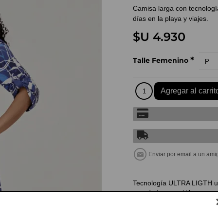
Camisa larga con tecnologí
días en la playa y viajes.
$U 4.930
*
Talle Femenino
Tecnología ULTRA LIGTH ult
prenda tan versátil, se seca
sale con los lavados. Model
cerrada Manga larga con la