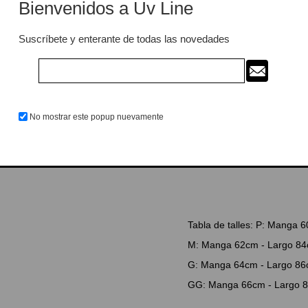
Bienvenidos a Uv Line
Composición: Máxima prote
más críticas de quemadura
brinda protección total; Aj
Suscríbete y enterante de todas las novedades
Propiedad QUICKDRY: Tejido
Propiedad ULTRALIGHT: Tejid
un tacto suave Excelente t
Lavar a mano o a máquina, 
durante mucho tiempo. No p
No mostrar este popup nuevamente
húmeda junto con otras pr
Tabla de talles: P: Manga
M: Manga 62cm - Largo 84
G: Manga 64cm - Largo 86
GG: Manga 66cm - Largo 8