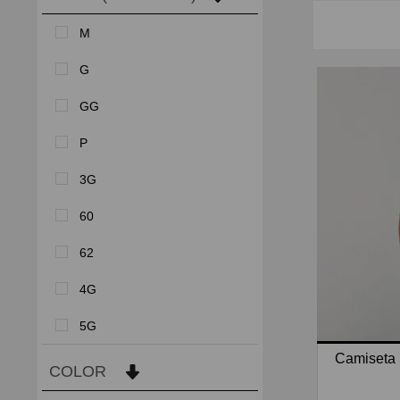
M
G
GG
P
3G
60
62
4G
5G
Camiseta
COLOR