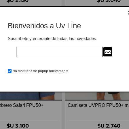
$U 2.130
$U 3.040
Bienvenidos a Uv Line
Suscríbete y enterante de todas las novedades
No mostrar este popup nuevamente
brero Safari FPU50+
Camiseta UVPRO FPU50+ ma
$U 3.100
$U 2.740