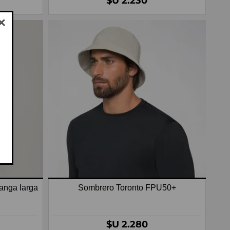
$U 2.230
nga larga
Sombrero Toronto FPU50+
$U 2.280