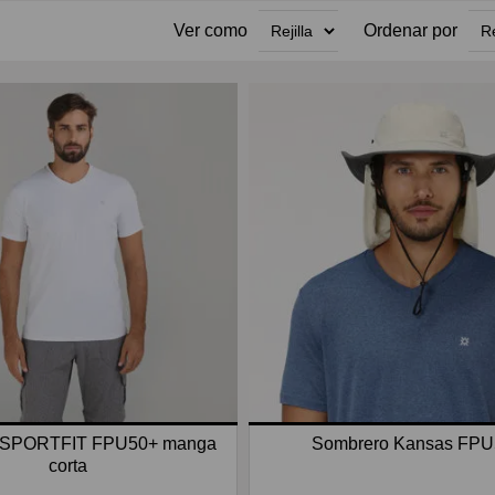
Ver como
Ordenar por
 SPORTFIT FPU50+ manga
Sombrero Kansas FP
corta