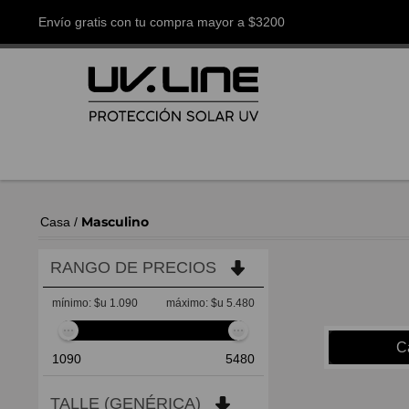
Envío gratis con tu compra mayor a $3200
Masculino
Casa
/
RANGO DE PRECIOS
mínimo:
$u 1.090
máximo:
$u 5.480
C
1090
5480
TALLE (GENÉRICA)