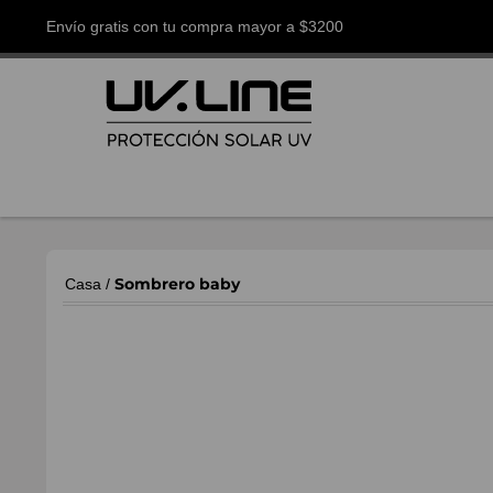
Envío gratis con tu compra mayor a $3200
Sombrero baby
Casa
/